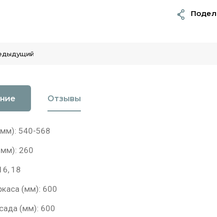
Подел
едыдущий
ние
Отзывы
 мм): 540-568
 мм): 260
16, 18
каса (мм): 600
ада (мм): 600