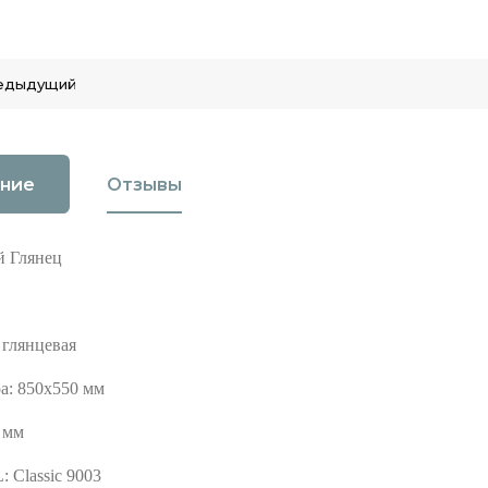
едыдущий
ние
Отзывы
й Глянец
 глянцевая
ра: 850х550 мм
 мм
 Classic 9003