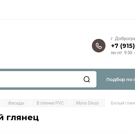
г. Доброгр
+7 (915
пн-пт: 9:30 
Подбор по 
Фасады
В пленке PVC
Mono Decor
Белый глян
й глянец