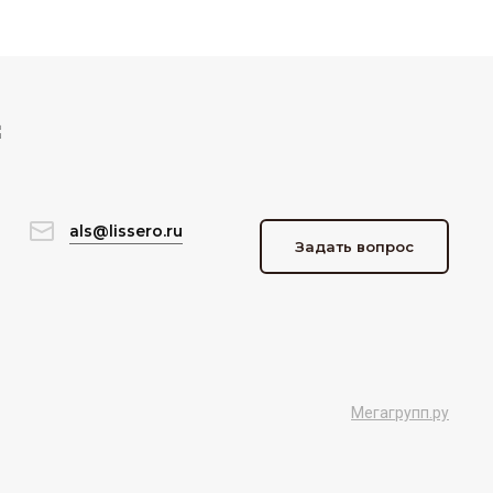
als@lissero.ru
Задать вопрос
Мегагрупп.ру